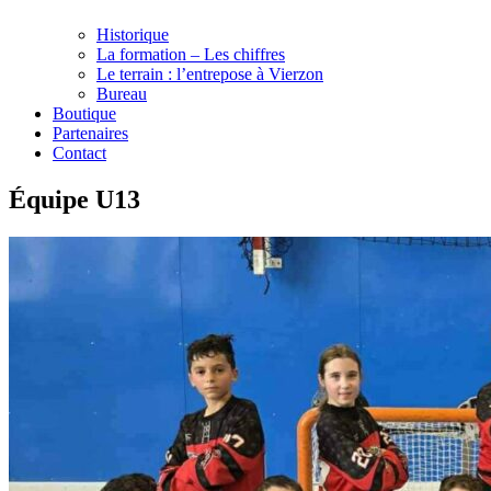
Historique
La formation – Les chiffres
Le terrain : l’entrepose à Vierzon
Bureau
Boutique
Partenaires
Contact
Équipe U13