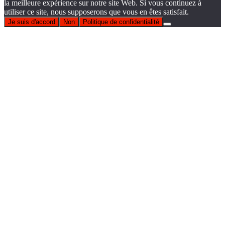
la meilleure expérience sur notre site Web. Si vous continuez à
utiliser ce site, nous supposerons que vous en êtes satisfait.
Je suis d'accord
Non
Politique de confidentialité