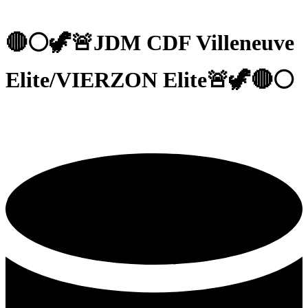
🔴⚪️🦖🚨JDM CDF Villeneuve
Elite/VIERZON Elite🚨🦖🔴⚪️