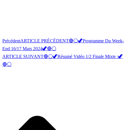
Précédent
ARTICLE PRÉCÉDENT
🔴⚪️🦖Programme Du Week-
End 16/17 Mars 2024🦖🔴⚪️
ARTICLE SUIVANT
🔴⚪️🦖Résumé Vidéo 1/2 Finale Mixte :🦖
🔴⚪️